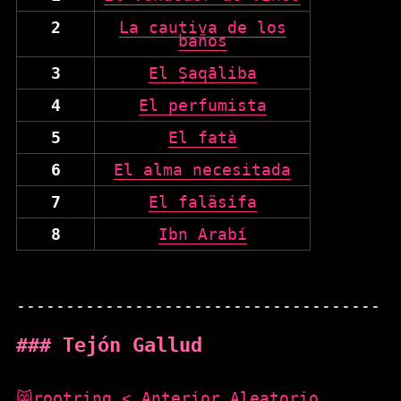
2
La cautiva de los
baños
3
El Ṣaqāliba
4
El perfumista
5
El fatà
6
El alma necesitada
7
El falãsifa
8
Ibn Arabí
Tejón Gallud
😸rootring
< Anterior
Aleatorio