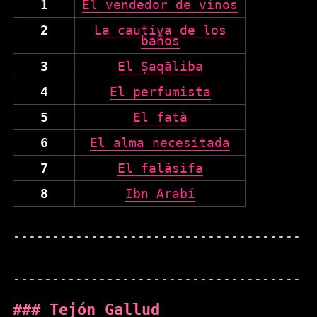
1
El vendedor de vinos
2
La cautiva de los
baños
3
El Ṣaqāliba
4
El perfumista
5
El fatà
6
El alma necesitada
7
El falãsifa
8
Ibn Arabí
Tejón Gallud