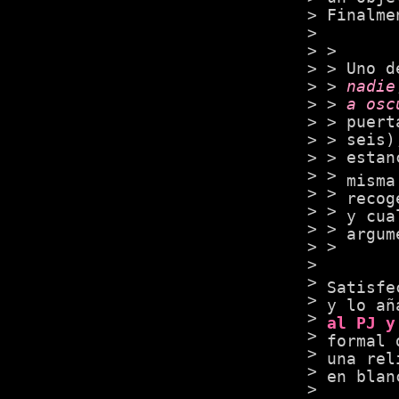
Finalme
Uno d
nadie
a osc
puert
seis)
estan
misma
recog
y cua
argum
Satisfe
y lo añ
al PJ y
formal 
una rel
en blan