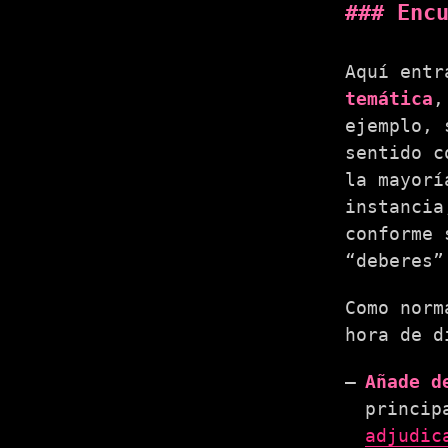
Enc
Aquí entr
temática
,
ejemplo, 
sentido c
la mayorí
instancia
conforme 
“deberes
Como norm
hora de d
Añade d
princip
adjudic