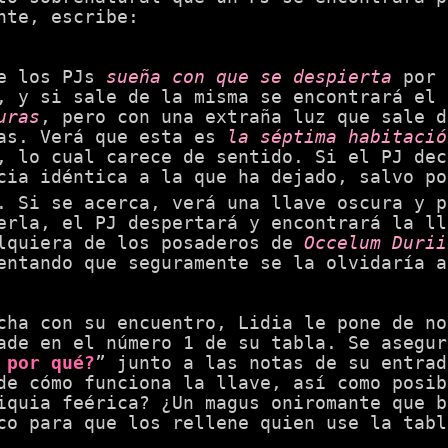
nte, escribe:
e los PJs
sueña con que se despierta
por 
, y si sale de la misma se encontrará el
uras
, pero con una extraña luz que sale d
as. Verá que esta es
la séptima habitació
, lo cual carece de sentido. Si el PJ dec
cia idéntica a la que ha dejado, salvo p
. Si se acerca, verá una llave oscura y p
erla, el PJ despertará y encontrará la ll
lquiera de los posaderos de
Occelum Durii
entando que seguramente se la olvidaría a
cha con su encuentro, Lidia le pone de no
ade en el número 1 de su tabla. Se asegur
 por qué?
” junto a las notas de su entrad
de cómo funciona la llave, así como posib
iquia feérica? ¿Un magus oniromante que b
co para que los rellene quien use la tabl