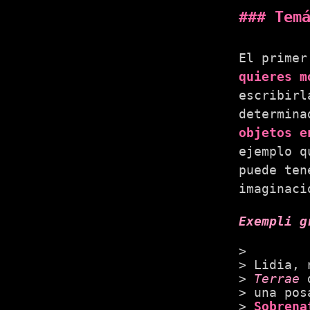
Tem
El primer
quieres m
escribirl
determina
objetos e
ejemplo q
puede ten
imaginaci
Exempli g
Lidia, 
Terrae
d
una pos
Sobrena