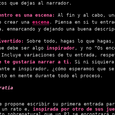
cos que dejas al narrador.
entro es una escena:
Al fin y al cabo, un
o crear una
escena
. Piensa en si tu entra
a, enmarcando y dejando una buena descrip
ivertido:
Sobre todo, hagas lo que hagas,
ue debe ser algo
inspirador
, y no “Os enc
 Incluye variaciones de tu entrada, resp
e te gustaría narrar a ti.
Si ni siquiera
ante e inspirador, ¿cómo esperamos que se
sto en mente durante todo el proceso.
ratia
e propone escribir su primera entrada pa
e un rato e,
inspirada por otro de sus jue
to sobrenatural que un PJ se encontrará p