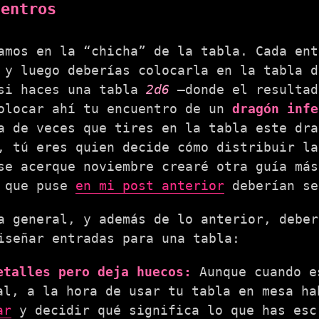
uentros
amos en la “chicha” de la tabla. Cada en
 y luego deberías colocarla en la tabla d
si haces una tabla
2d6
—donde el resultad
olocar ahí tu encuentro de un
dragón infe
a de veces que tires en la tabla este dra
, tú eres quien decide cómo distribuir la
se acerque noviembre crearé otra guía más
” que puse
en mi post anterior
deberían se
a general, y además de lo anterior, debe
iseñar entradas para una tabla:
etalles pero deja huecos:
Aunque cuando e
al, a la hora de usar tu tabla en mesa ha
ar
y decidir qué significa lo que has esc