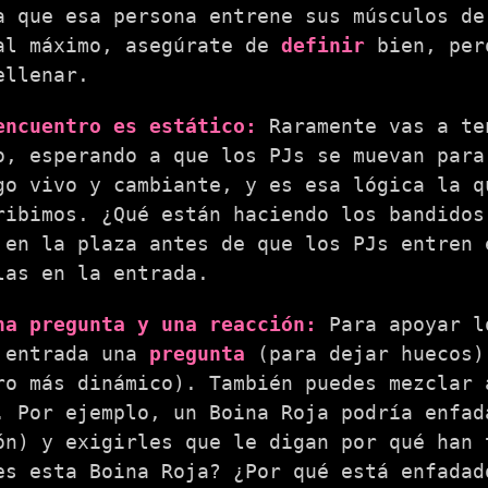
a que esa persona entrene sus músculos de
al máximo, asegúrate de
definir
bien, pero
ellenar.
encuentro es estático:
Raramente vas a te
o, esperando a que los PJs se muevan para
go vivo y cambiante, y es esa lógica la q
ribimos. ¿Qué están haciendo los bandidos
 en la plaza antes de que los PJs entren 
las en la entrada.
na pregunta y una reacción:
Para apoyar l
 entrada una
pregunta
(para dejar huecos
ro más dinámico). También puedes mezclar 
. Por ejemplo, un Boina Roja podría enfad
ón) y exigirles que le digan por qué han 
es esta Boina Roja? ¿Por qué está enfadad