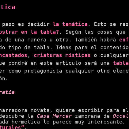
ática
 paso es decidir
la temática
. Esto se re
ostrar en la tabla?
. Según las cosas que 
a de una manera u otra. También habrá
enf
do tipo de tabla. Ideas para el contenid
ncantados
,
criaturas místicas
o cualquier
ue pondré en este artículo será una
tabla
er como protagonista cualquier otro eleme
ón.
ratia
narradora novata, quiere escribir para e
escubre la
Casa Mercer
zamorana de
Occel
ada hermética le parece muy interesante,
turales”
.