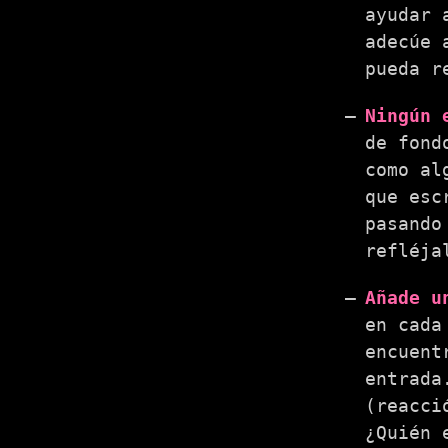
ayudar 
adecúe 
pueda r
Ningún 
de fond
como al
que esc
pasando
refléja
Añade u
en cada
encuent
entrada
(reacci
¿Quién 