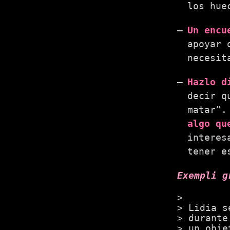
los hue
Un encu
apoyar 
necesit
Hazlo d
decir q
matar”.
algo qu
interes
tener e
Exempli g
Lidia s
durant
un obje