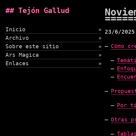
Tejón Gallud
Novie
Inicio
»
23/6/2025
Archivo
»
Cómo cr
Sobre este sitio
»
Ars Magica
»
Temát
Enlaces
»
Enfoq
Encue
Propues
Por t
Otras p
Tabla