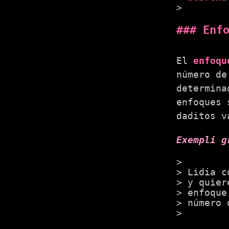
Enf
El
enfoqu
número de
determina
enfoques 
daditos v
Exempli g
Lidia c
y quier
enfoque
número 