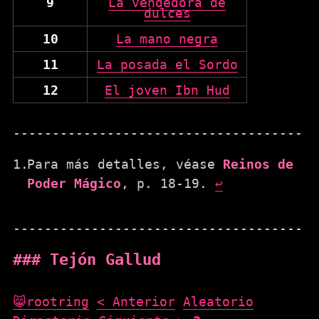
9
La vendedora de
dulces
10
La mano negra
11
La posada el Sordo
12
El joven Ibn Hud
Para más detalles, véase
Reinos de
Poder Mágico
, p. 18-19.
↩
Tejón Gallud
😸rootring
< Anterior
Aleatorio