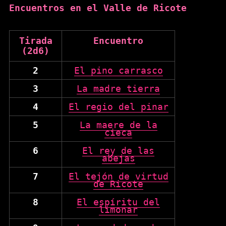
Encuentros en el Valle de Ricote
Tirada
Encuentro
(2d6)
2
El pino carrasco
3
La madre tierra
4
El regio del pinar
5
La maere de la
cieca
6
El rey de las
abejas
7
El tejón de virtud
de Ricote
8
El espíritu del
limonar