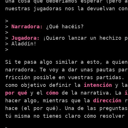
una cosa que deberíamos esperar (pero a
nuestras jugadoras nos la devuelvan con
Narradora:
¿Qué hacéis?
Jugadora:
¡Quiero lanzar un hechizo p
Aladdín!
Si te pasa algo similar a esto, a quien
narradora. Te voy a dar unas pautas par
fricción posible en vuestras partidas. 
como objetivo definir la
intención
y l
por qué
y el
cómo
de la narrativa. La
i
hacer algo, mientras que la
dirección
re
hace (el por qué). Una de las preguntas
tú misma no tienes claro cómo resolver 